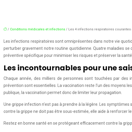
/
Conditions médicales et infections
/ Les 4 infections respiratoires courantes à
Les infections respiratoires sont omniprésentes dans notre vie quot
perturber gravement notre routine quotidienne. Quatre maladies se 
préventive spécifique pour minimiser les risques et préserver la santé
Les incontournables pour une sai
Chaque année, des milliers de personnes sont touchées par des inf
prévention sont essentielles. La vaccination reste l’un des moyens les 
publique, la vaccination permet donc de limiter leur propagation.
Une grippe infection n’est pas à prendre à la légère. Les symptômes so
contre la grippe ne doit pas être sous-estimée, elle aide à renforcer 
Restez en bonne santé en se protégeant efficacement contre la grippe 