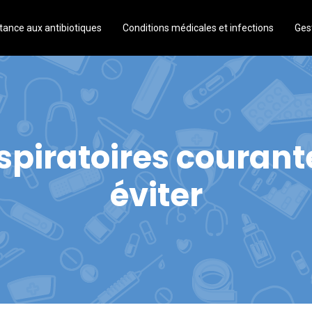
tance aux antibiotiques
Conditions médicales et infections
Gest
espiratoires courant
éviter