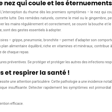
 nez qui coule et les éternuements
ise. L’interception du rhume dès les premiers symptômes – le nez qui 
 cette lutte. Des remèdes naturels, comme le miel ou le gingembre, pe
aver les mains régulièrement et correctement, se couvrir la bouche et l
e, sont des gestes essentiels à adopter.
spiratoires – grippe, pneumonie, bronchite – permet d’adapter son compo
lan alimentaire équilibré, riche en vitamines et minéraux, contribue à 
ase de chaque repas.
s préventives. Se protéger et protéger les autres des infections respira
et respirer la santé !
essite une attention particulière. Cette pathologie a une incidence nota
ique insuffisante. Détecter rapidement les symptômes est primordial p
ention efficace.