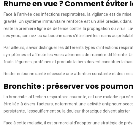
Rhume en vue ? Comment éviter le
Face à l’arrivée des infections respiratoires, la vigilance est de m
gravité. Un système immunitaire renforcé est un allié précieux dans
reste la première ligne de défense contre la propagation du virus. L
ses yeux, son nez ou sa bouche sans s’être lavé les mains au préalabl
Par ailleurs, savoir distinguer les différents types d’infections re
symptômes et affecte les voies aériennes de manière différente. Un p
fruits, légumes, protéines et produits laitiers doivent constituer la b
Rester en bonne santé nécessite une attention constante et des mesure
Bronchite : préserver vos poumons 
La bronchite, affection respiratoire courante, est une maladie qui néc
être liée à divers facteurs, notamment une activité antipneumococc
persistante, l’essoufflement ou la douleur thoracique doivent alerter.
Face à cette maladie, il est primordial d’adopter une stratégie de prév