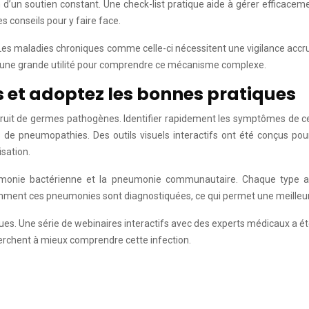
’un soutien constant. Une check-list pratique aide à gérer efficaceme
s conseils pour y faire face.
e. Les maladies chroniques comme celle-ci nécessitent une vigilance acc
st d’une grande utilité pour comprendre ce mécanisme complexe.
s et adoptez les bonnes pratiques
 fruit de germes pathogènes. Identifier rapidement les symptômes de 
rs de pneumopathies. Des outils visuels interactifs ont été conçus po
isation.
umonie bactérienne et la pneumonie communautaire. Chaque type a 
r comment ces pneumonies sont diagnostiquées, ce qui permet une meille
ues. Une série de webinaires interactifs avec des experts médicaux a ét
erchent à mieux comprendre cette infection.