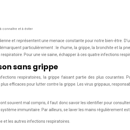
 connaître et à éviter
idienne et représentent une menace constante pour notre bien-être. D’
démarquent particulièrement : le rhume, la grippe, la bronchite et la
 respiratoire. Pour une vie saine, échapper à ces quatre infections respi
son sans grippe
ections respiratoires, la grippe faisant partie des plus courantes. 
plus efficaces pour lutter contre la grippe. Les virus grippaux, respons
nt souvent mal compris, il faut donc savoir les identifier pour consult
le système immunitaire. Par ailleurs, se laver les mains régulièrement es
et les autres infections respiratoires.